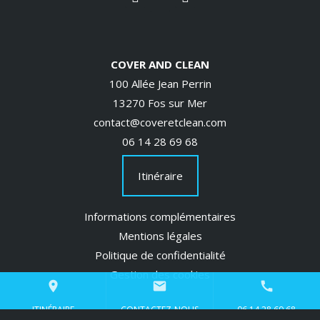
COVER AND CLEAN
100 Allée Jean Perrin
13270 Fos sur Mer
contact@coveretclean.com
06 14 28 69 68
Itinéraire
Informations complémentaires
Mentions légales
Politique de confidentialité
Gestion des cookies
place
mail
call
ITINÉRAIRE
CONTACTEZ-NOUS
06 14 28 69 68