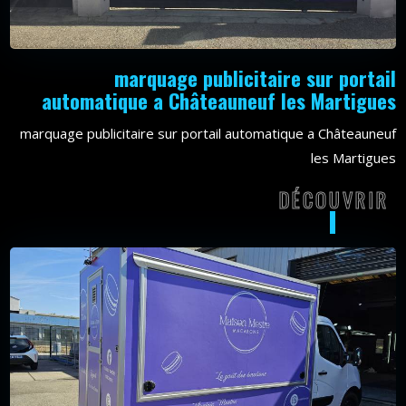
marquage publicitaire sur portail
automatique a Châteauneuf les Martigues
marquage publicitaire sur portail automatique a Châteauneuf
les Martigues
DÉCOUVRIR
DÉCOU