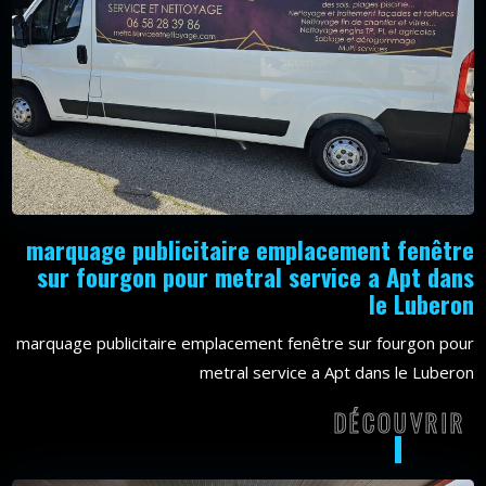
marquage publicitaire emplacement fenêtre
sur fourgon pour metral service a Apt dans
le Luberon
marquage publicitaire emplacement fenêtre sur fourgon pour
metral service a Apt dans le Luberon
DÉCOUVRIR
DÉCOU