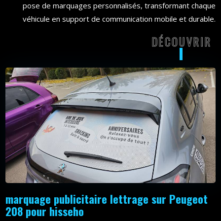
pose de marquages personnalisés, transformant chaque
véhicule en support de communication mobile et durable.
DÉCOUVRIR
DÉCOU
marquage publicitaire lettrage sur Peugeot
208 pour hisseho