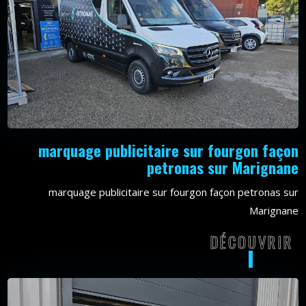
marquage publicitaire sur fourgon façon
petronas sur Marignane
marquage publicitaire sur fourgon façon petronas sur
Marignane
DÉCOUVRIR
DÉCOU