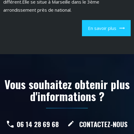
différent.Elle se situe à Marseille dans le 3ème
arrondissement près de national.
En savoir plus
Vous souhaitez obtenir plus
d'informations ?
06 14 28 69 68
CONTACTEZ-NOUS
create